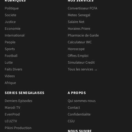
RUBRIQUES
NOS SERVICES
Politique
Convertisseur FCFA
Societe
Meteo Senegal
Justice
Salaire Net
Economie
Horaires Priere
International
Pharmacie de Garde
People
Calculateur IMC
Sports
Horoscope
Football
Offres Emploi
Lutte
Simulateur Credit
Faits Divers
Tous les services →
Videos
Afrique
SERIES SENEGALAISES
A PROPOS
Derniers Episodes
Qui sommes-nous
Marodi TV
Contact
EvenProd
Confidentialite
LEUZTV
CGU
Pikini Production
NOUS SUIVRE