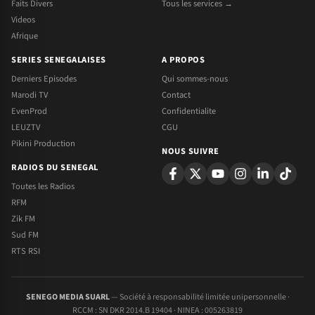
Faits Divers
Tous les services →
Videos
Afrique
SERIES SENEGALAISES
A PROPOS
Derniers Episodes
Qui sommes-nous
Marodi TV
Contact
EvenProd
Confidentialite
LEUZTV
CGU
Pikini Production
NOUS SUIVRE
RADIOS DU SENEGAL
Toutes les Radios
RFM
Zik FM
Sud FM
RTS RSI
SENEGO MEDIA SUARL
— Société à responsabilité limitée unipersonnelle ·
RCCM : SN DKR 2014.B 19404 · NINEA : 005263819