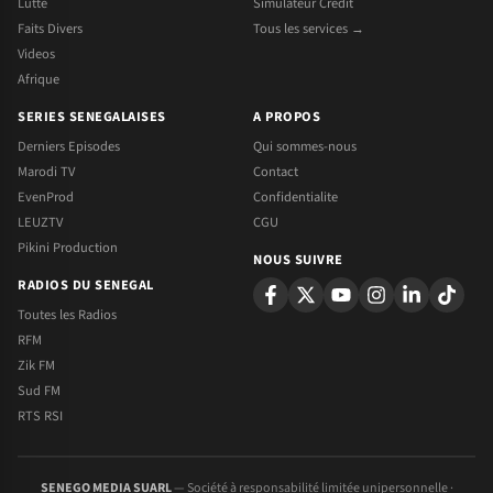
Lutte
Simulateur Credit
Faits Divers
Tous les services →
Videos
Afrique
SERIES SENEGALAISES
A PROPOS
Derniers Episodes
Qui sommes-nous
Marodi TV
Contact
EvenProd
Confidentialite
LEUZTV
CGU
Pikini Production
NOUS SUIVRE
RADIOS DU SENEGAL
Toutes les Radios
RFM
Zik FM
Sud FM
RTS RSI
SENEGO MEDIA SUARL
— Société à responsabilité limitée unipersonnelle ·