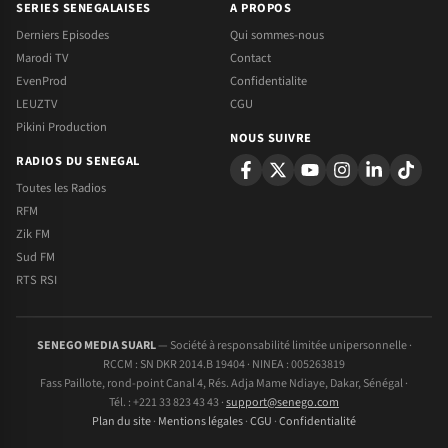
SERIES SENEGALAISES
A PROPOS
Derniers Episodes
Qui sommes-nous
Marodi TV
Contact
EvenProd
Confidentialite
LEUZTV
CGU
Pikini Production
NOUS SUIVRE
RADIOS DU SENEGAL
Toutes les Radios
RFM
Zik FM
Sud FM
RTS RSI
SENEGO MEDIA SUARL
— Société à responsabilité limitée unipersonnelle ·
RCCM : SN DKR 2014.B 19404 · NINEA : 005263819
Fass Paillote, rond-point Canal 4, Rés. Adja Mame Ndiaye, Dakar, Sénégal ·
Tél. : +221 33 823 43 43 ·
support@senego.com
Plan du site
·
Mentions légales
·
CGU
·
Confidentialité