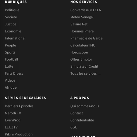
RUBRIQUES
NOS SERVICES
Politique
Convertisseur FCFA
Societe
Meteo Senegal
Justice
Salaire Net
Economie
Horaires Priere
International
Pharmacie de Garde
People
Calculateur IMC
Sports
Horoscope
Football
Offres Emploi
Lutte
Simulateur Credit
Faits Divers
Tous les services →
Videos
Afrique
SERIES SENEGALAISES
A PROPOS
Derniers Episodes
Qui sommes-nous
Marodi TV
Contact
EvenProd
Confidentialite
LEUZTV
CGU
Pikini Production