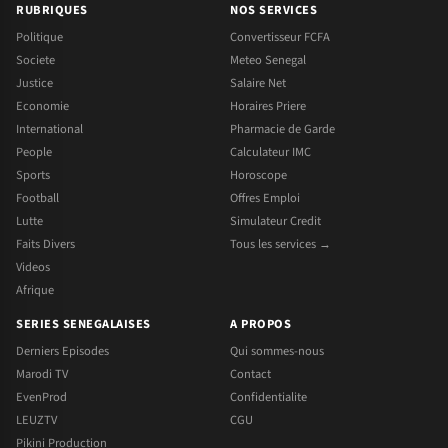
RUBRIQUES
NOS SERVICES
Politique
Convertisseur FCFA
Societe
Meteo Senegal
Justice
Salaire Net
Economie
Horaires Priere
International
Pharmacie de Garde
People
Calculateur IMC
Sports
Horoscope
Football
Offres Emploi
Lutte
Simulateur Credit
Faits Divers
Tous les services →
Videos
Afrique
SERIES SENEGALAISES
A PROPOS
Derniers Episodes
Qui sommes-nous
Marodi TV
Contact
EvenProd
Confidentialite
LEUZTV
CGU
Pikini Production