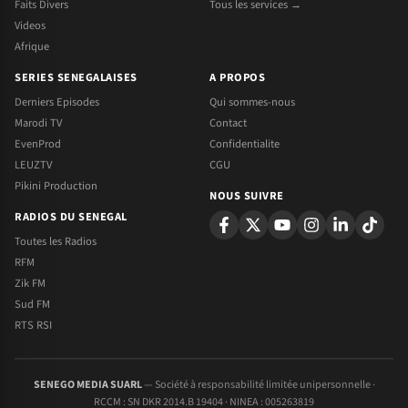
Faits Divers
Tous les services →
Videos
Afrique
SERIES SENEGALAISES
A PROPOS
Derniers Episodes
Qui sommes-nous
Marodi TV
Contact
EvenProd
Confidentialite
LEUZTV
CGU
Pikini Production
NOUS SUIVRE
RADIOS DU SENEGAL
Toutes les Radios
RFM
Zik FM
Sud FM
RTS RSI
SENEGO MEDIA SUARL
— Société à responsabilité limitée unipersonnelle ·
RCCM : SN DKR 2014.B 19404 · NINEA : 005263819