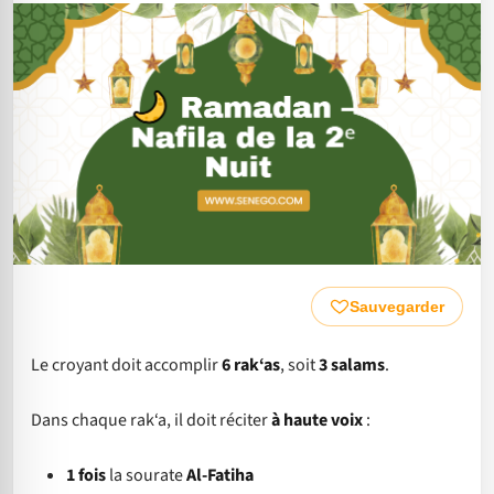
Sauvegarder
Le croyant doit accomplir
6 rak‘as
, soit
3 salams
.
Dans chaque rak‘a, il doit réciter
à haute voix
:
1 fois
la sourate
Al-Fatiha