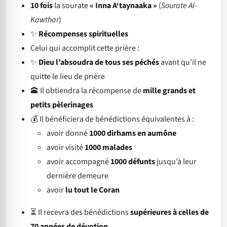
10 fois
la sourate
« Inna A‘taynaaka »
(
Sourate Al-
Kawthar
)
✨
Récompenses spirituelles
Celui qui accomplit cette prière :
✨
Dieu l’absoudra de tous ses péchés
avant qu’il ne
quitte le lieu de prière
🕋 Il obtiendra la récompense de
mille grands et
petits pèlerinages
💰 Il bénéficiera de bénédictions équivalentes à :
avoir donné
1000 dirhams en aumône
avoir visité
1000 malades
avoir accompagné
1000 défunts
jusqu’à leur
dernière demeure
avoir
lu tout le Coran
⏳ Il recevra des bénédictions
supérieures à celles de
70 années de dévotion