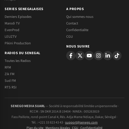
SERIES SENEGALAISES
A PROPOS
Derniers Episodes
Qui sommes-nous
Marodi TV
Contact
EvenProd
Confidentialite
LEUZTV
CGU
Pikini Production
NOUS SUIVRE
RADIOS DU SENEGAL
Toutes les Radios
RFM
Zik FM
Sud FM
RTS RSI
SENEGO MEDIA SUARL
— Société à responsabilité limitée unipersonnelle ·
RCCM : SN DKR 2014.B 19404 · NINEA : 005263819
Fass Paillote, rond-point Canal 4, Rés. Adja Mame Ndiaye, Dakar, Sénégal ·
Tél. : +221 33 823 43 43 ·
support@senego.com
Plan du site
·
Mentions légales
·
CGU
·
Confidentialité