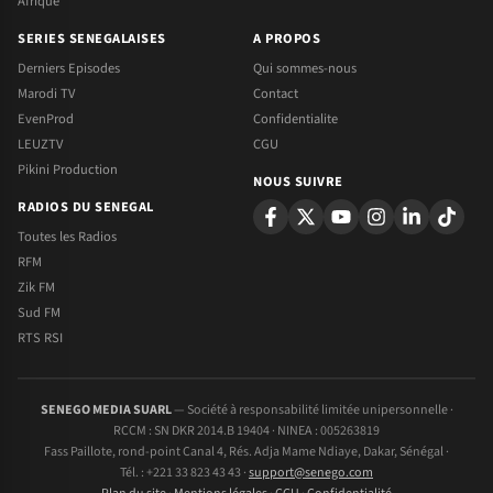
Afrique
SERIES SENEGALAISES
A PROPOS
Derniers Episodes
Qui sommes-nous
Marodi TV
Contact
EvenProd
Confidentialite
LEUZTV
CGU
Pikini Production
NOUS SUIVRE
RADIOS DU SENEGAL
Toutes les Radios
RFM
Zik FM
Sud FM
RTS RSI
SENEGO MEDIA SUARL
— Société à responsabilité limitée unipersonnelle ·
RCCM : SN DKR 2014.B 19404 · NINEA : 005263819
Fass Paillote, rond-point Canal 4, Rés. Adja Mame Ndiaye, Dakar, Sénégal ·
Tél. : +221 33 823 43 43 ·
support@senego.com