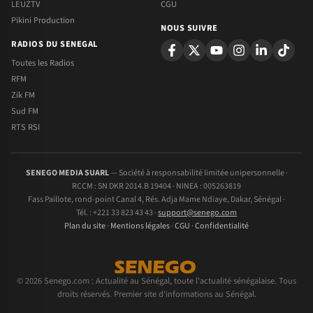
LEUZTV
CGU
Pikini Production
NOUS SUIVRE
RADIOS DU SENEGAL
Toutes les Radios
RFM
Zik FM
Sud FM
RTS RSI
SENEGO MEDIA SUARL
— Société à responsabilité limitée unipersonnelle ·
RCCM : SN DKR 2014.B 19404 · NINEA : 005263819
Fass Paillote, rond-point Canal 4, Rés. Adja Mame Ndiaye, Dakar, Sénégal ·
Tél. : +221 33 823 43 43 ·
support@senego.com
Plan du site
·
Mentions légales
·
CGU
·
Confidentialité
© 2026 Senego.com : Actualité au Sénégal, toute l'actualité sénégalaise. Tous
droits réservés. Premier site d'informations au Sénégal.