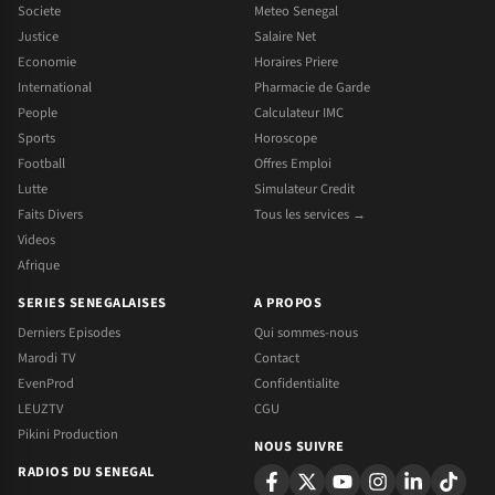
Societe
Meteo Senegal
Justice
Salaire Net
Economie
Horaires Priere
International
Pharmacie de Garde
People
Calculateur IMC
Sports
Horoscope
Football
Offres Emploi
Lutte
Simulateur Credit
Faits Divers
Tous les services →
Videos
Afrique
SERIES SENEGALAISES
A PROPOS
Derniers Episodes
Qui sommes-nous
Marodi TV
Contact
EvenProd
Confidentialite
LEUZTV
CGU
Pikini Production
NOUS SUIVRE
RADIOS DU SENEGAL