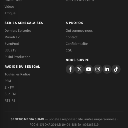
Faits Divers
Tous les services →
Videos
Afrique
SERIES SENEGALAISES
A PROPOS
Derniers Episodes
Qui sommes-nous
Marodi TV
Contact
EvenProd
Confidentialite
LEUZTV
CGU
Pikini Production
NOUS SUIVRE
RADIOS DU SENEGAL
Toutes les Radios
RFM
Zik FM
Sud FM
RTS RSI
SENEGO MEDIA SUARL
— Société à responsabilité limitée unipersonnelle ·
RCCM : SN DKR 2014.B 19404 · NINEA : 005263819