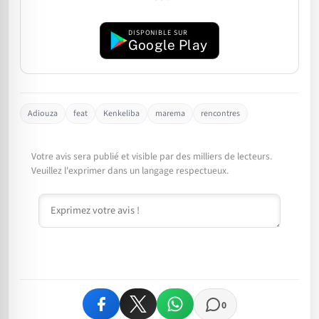
DISPONIBLE SUR
Google Play
Adiouza
feat
Kenkeliba
marema
rencontres
Votre avis sera publié et visible par des milliers de lecteurs.
Veuillez l'exprimer dans un langage respectueux.
Commentaire
0