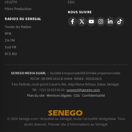
LEUZTV
CGU
Pikini Production
NOUS SUIVRE
RADIOS DU SENEGAL
Toutes les Radios
RFM
Zik FM
Sud FM
RTS RSI
SENEGO MEDIA SUARL
— Société à responsabilité limitée unipersonnelle ·
RCCM : SN DKR 2014.B 19404 · NINEA : 005263819
Fass Paillote, rond-point Canal 4, Rés. Adja Mame Ndiaye, Dakar, Sénégal ·
Tél. : +221 33 823 43 43 ·
support@senego.com
Plan du site
·
Mentions légales
·
CGU
·
Confidentialité
© 2026 Senego.com : Actualité au Sénégal, toute l'actualité sénégalaise. Tous
droits réservés. Premier site d'informations au Sénégal.