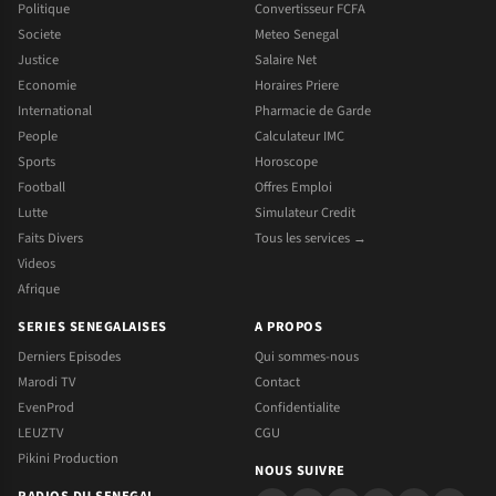
Politique
Convertisseur FCFA
Societe
Meteo Senegal
Justice
Salaire Net
Economie
Horaires Priere
International
Pharmacie de Garde
People
Calculateur IMC
Sports
Horoscope
Football
Offres Emploi
Lutte
Simulateur Credit
Faits Divers
Tous les services →
Videos
Afrique
SERIES SENEGALAISES
A PROPOS
Derniers Episodes
Qui sommes-nous
Marodi TV
Contact
EvenProd
Confidentialite
LEUZTV
CGU
Pikini Production
NOUS SUIVRE