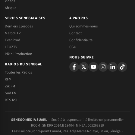
Videos
Afrique
SERIES SENEGALAISES
A PROPOS
Derniers Episodes
Qui sommes-nous
Marodi TV
Contact
EvenProd
Confidentialite
LEUZTV
CGU
Pikini Production
NOUS SUIVRE
RADIOS DU SENEGAL
Toutes les Radios
RFM
Zik FM
Sud FM
RTS RSI
SENEGO MEDIA SUARL
— Société à responsabilité limitée unipersonnelle ·
RCCM : SN DKR 2014.B 19404 · NINEA : 005263819
Fass Paillote, rond-point Canal 4, Rés. Adja Mame Ndiaye, Dakar, Sénégal ·