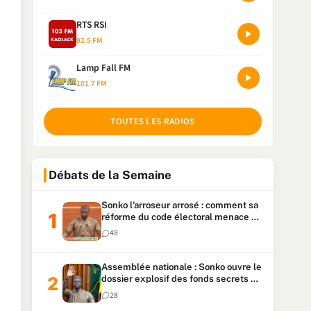
RTS RSI
92.5 FM
Lamp Fall FM
101.7 FM
TOUTES LES RADIOS
Débats de la Semaine
Sonko l’arroseur arrosé : comment sa
réforme du code électoral menace sa
candidature
48
Assemblée nationale : Sonko ouvre le
dossier explosif des fonds secrets et
du patrimoine présidentiel
28