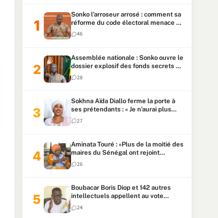
Sonko l’arroseur arrosé : comment sa
réforme du code électoral menace sa
candidature
46
Assemblée nationale : Sonko ouvre le
dossier explosif des fonds secrets et
du patrimoine présidentiel
28
Sokhna Aïda Diallo ferme la porte à
ses prétendants : « Je n’aurai plus
jamais un autre mari »
27
Aminata Touré : «Plus de la moitié des
maires du Sénégal ont rejoint
Kiiraay»
26
Boubacar Boris Diop et 142 autres
intellectuels appellent au vote
urgent de la révision
24
constitutionnelle