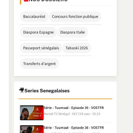
Baccalauréat
Concours fonction publique
Diaspora Espagne
Diaspora Italie
Passeport sénégalais
Tabaski 2026
Transferts d'argent
🎥
Series Senegalaises
Série - Tuumaal - Episode 39 - VOSTFR
Marodi TV Sénégal
343 724 vues
35:33
Série - Tuumaal - Episode 38 - VOSTFR