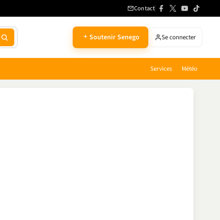
Contact
Soutenir Senego
Se connecter
Services
Météo