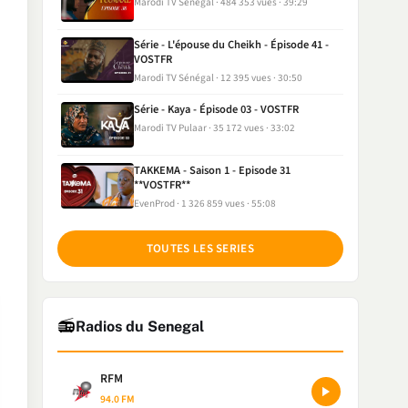
Marodi TV Sénégal
484 353 vues
39:29
Série - L'épouse du Cheikh - Épisode 41 -
VOSTFR
Marodi TV Sénégal
12 395 vues
30:50
Série - Kaya - Épisode 03 - VOSTFR
Marodi TV Pulaar
35 172 vues
33:02
TAKKEMA - Saison 1 - Episode 31
**VOSTFR**
EvenProd
1 326 859 vues
55:08
TOUTES LES SERIES
📻
Radios du Senegal
RFM
94.0 FM