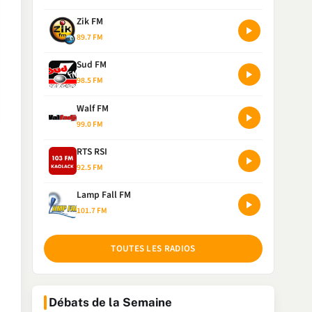
Zik FM
89.7 FM
Sud FM
98.5 FM
Walf FM
99.0 FM
RTS RSI
92.5 FM
Lamp Fall FM
101.7 FM
TOUTES LES RADIOS
Débats de la Semaine