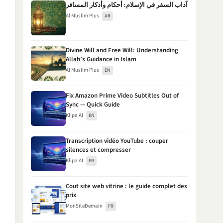
آداب السفر في الإسلام: أحكام وأذكار المسافر
Al Muslim Plus
AR
Divine Will and Free Will: Understanding
Allah’s Guidance in Islam
Al Muslim Plus
EN
Fix Amazon Prime Video Subtitles Out of
Sync — Quick Guide
Klipa AI
EN
Transcription vidéo YouTube : couper
silences et compresser
Klipa AI
FR
Cout site web vitrine : le guide complet des
prix
MonSiteDemain
FR