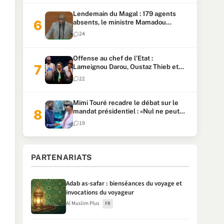
Lendemain du Magal : 179 agents
absents, le ministre Mamadou
Lamine Dianté exige des explications
24
Offense au chef de l’Etat :
Lameignou Darou, Oustaz Thieb et
Ndiaye Touba lourdement
22
condamnés
Mimi Touré recadre le débat sur le
mandat présidentiel : «Nul ne peut
faire plus de deux mandats
19
consécutifs de 5 ans»
PARTENARIATS
Adab as-safar : bienséances du voyage et
invocations du voyageur
Al Muslim Plus
FR