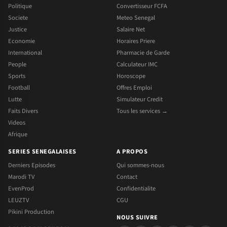
Politique
Convertisseur FCFA
Societe
Meteo Senegal
Justice
Salaire Net
Economie
Horaires Priere
International
Pharmacie de Garde
People
Calculateur IMC
Sports
Horoscope
Football
Offres Emploi
Lutte
Simulateur Credit
Faits Divers
Tous les services →
Videos
Afrique
SERIES SENEGALAISES
A PROPOS
Derniers Episodes
Qui sommes-nous
Marodi TV
Contact
EvenProd
Confidentialite
LEUZTV
CGU
Pikini Production
NOUS SUIVRE