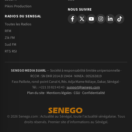
Pikini Production
NOUS SUIVRE
RADIOS DU SENEGAL
Toutes les Radios
RFM
Zik FM
Sud FM
RTS RSI
SENEGO MEDIA SUARL
— Société à responsabilité limitée unipersonnelle ·
RCCM : SN DKR 2014.B 19404 · NINEA : 005263819
Fass Paillote, rond-point Canal 4, Rés. Adja Mame Ndiaye, Dakar, Sénégal ·
Tél. : +221 33 823 43 43 ·
support@senego.com
Plan du site
·
Mentions légales
·
CGU
·
Confidentialité
© 2026 Senego.com : Actualité au Sénégal, toute l'actualité sénégalaise. Tous
droits réservés. Premier site d'informations au Sénégal.