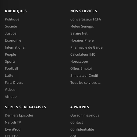
RUBRIQUES
NOS SERVICES
Politique
Convertisseur FCFA
Societe
Meteo Senegal
Justice
Salaire Net
Economie
Horaires Priere
International
Pharmacie de Garde
People
Calculateur IMC
Sports
Horoscope
Football
Offres Emploi
Lutte
Simulateur Credit
Faits Divers
Tous les services →
Videos
Afrique
SERIES SENEGALAISES
A PROPOS
Derniers Episodes
Qui sommes-nous
Marodi TV
Contact
EvenProd
Confidentialite
LEUZTV
CGU