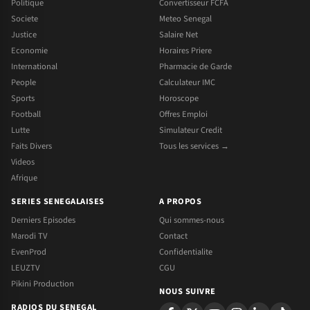
Politique
Convertisseur FCFA
Societe
Meteo Senegal
Justice
Salaire Net
Economie
Horaires Priere
International
Pharmacie de Garde
People
Calculateur IMC
Sports
Horoscope
Football
Offres Emploi
Lutte
Simulateur Credit
Faits Divers
Tous les services →
Videos
Afrique
SERIES SENEGALAISES
A PROPOS
Derniers Episodes
Qui sommes-nous
Marodi TV
Contact
EvenProd
Confidentialite
LEUZTV
CGU
Pikini Production
NOUS SUIVRE
RADIOS DU SENEGAL