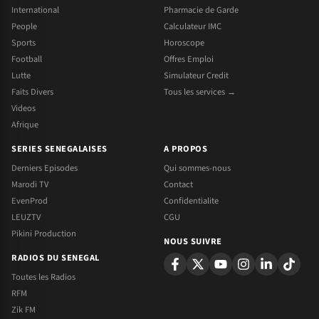
International
Pharmacie de Garde
People
Calculateur IMC
Sports
Horoscope
Football
Offres Emploi
Lutte
Simulateur Credit
Faits Divers
Tous les services →
Videos
Afrique
SERIES SENEGALAISES
A PROPOS
Derniers Episodes
Qui sommes-nous
Marodi TV
Contact
EvenProd
Confidentialite
LEUZTV
CGU
Pikini Production
NOUS SUIVRE
RADIOS DU SENEGAL
Toutes les Radios
RFM
Zik FM