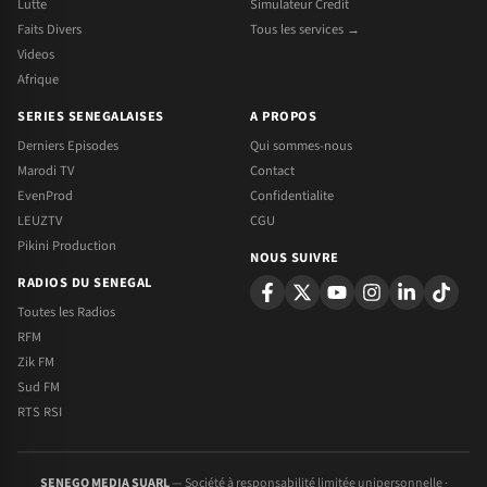
Lutte
Simulateur Credit
Faits Divers
Tous les services →
Videos
Afrique
SERIES SENEGALAISES
A PROPOS
Derniers Episodes
Qui sommes-nous
Marodi TV
Contact
EvenProd
Confidentialite
LEUZTV
CGU
Pikini Production
NOUS SUIVRE
RADIOS DU SENEGAL
Toutes les Radios
RFM
Zik FM
Sud FM
RTS RSI
SENEGO MEDIA SUARL
— Société à responsabilité limitée unipersonnelle ·