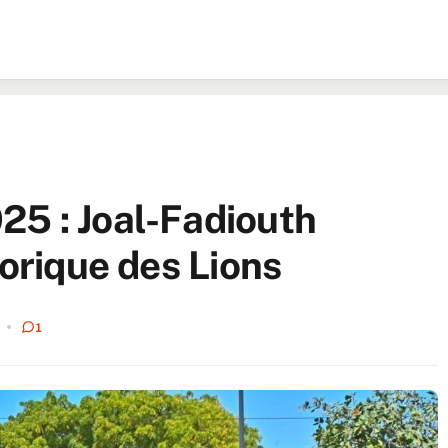
5 : Joal-Fadiouth
torique des Lions
1