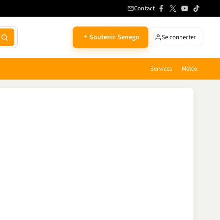
Contact
Soutenir Senego
Se connecter
Services
Météo