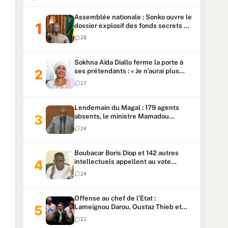
Assemblée nationale : Sonko ouvre le
dossier explosif des fonds secrets et
du patrimoine présidentiel
28
Sokhna Aïda Diallo ferme la porte à
ses prétendants : « Je n’aurai plus
jamais un autre mari »
27
Lendemain du Magal : 179 agents
absents, le ministre Mamadou
Lamine Dianté exige des explications
24
Boubacar Boris Diop et 142 autres
intellectuels appellent au vote
urgent de la révision
24
constitutionnelle
Offense au chef de l’Etat :
Lameignou Darou, Oustaz Thieb et
Ndiaye Touba lourdement
22
condamnés