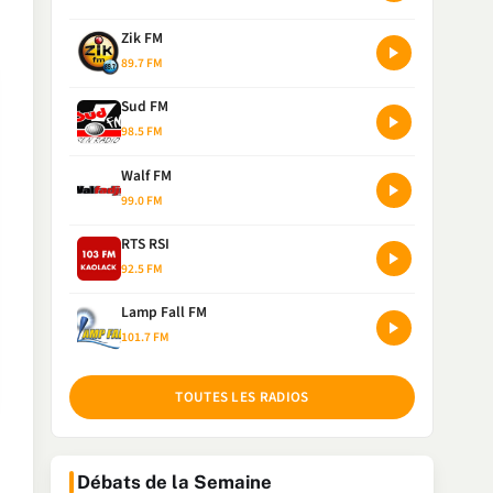
Zik FM
89.7 FM
Sud FM
98.5 FM
Walf FM
99.0 FM
RTS RSI
92.5 FM
Lamp Fall FM
101.7 FM
TOUTES LES RADIOS
Débats de la Semaine