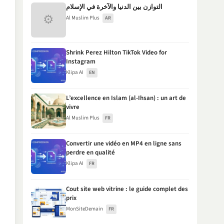
التوازن بين الدنيا والآخرة في الإسلام
⚙
Al Muslim Plus
AR
Shrink Perez Hilton TikTok Video for
Instagram
Klipa AI
EN
L’excellence en Islam (al-Ihsan) : un art de
vivre
Al Muslim Plus
FR
Convertir une vidéo en MP4 en ligne sans
perdre en qualité
Klipa AI
FR
Cout site web vitrine : le guide complet des
prix
MonSiteDemain
FR