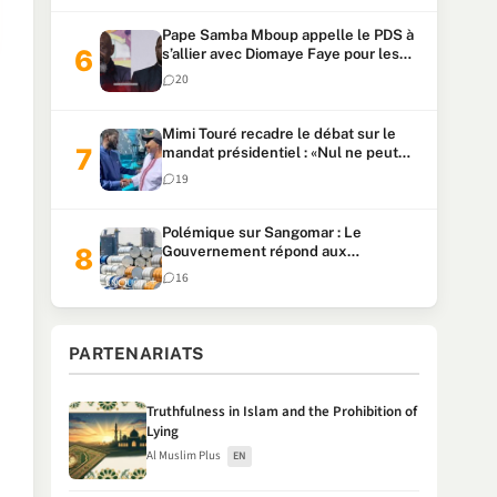
Pape Samba Mboup appelle le PDS à
s’allier avec Diomaye Faye pour les
locales et tacle Sonko
20
Mimi Touré recadre le débat sur le
mandat présidentiel : «Nul ne peut
faire plus de deux mandats
19
consécutifs de 5 ans»
Polémique sur Sangomar : Le
Gouvernement répond aux
accusations et clarifie le partage des
16
milliards
PARTENARIATS
Truthfulness in Islam and the Prohibition of
Lying
Al Muslim Plus
EN