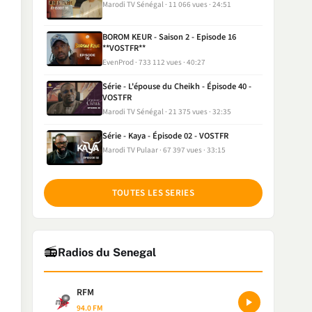
Marodi TV Sénégal
11 066 vues
24:51
BOROM KEUR - Saison 2 - Episode 16
**VOSTFR**
EvenProd
733 112 vues
40:27
Série - L'épouse du Cheikh - Épisode 40 -
VOSTFR
Marodi TV Sénégal
21 375 vues
32:35
Série - Kaya - Épisode 02 - VOSTFR
Marodi TV Pulaar
67 397 vues
33:15
TOUTES LES SERIES
📻
Radios du Senegal
RFM
94.0 FM