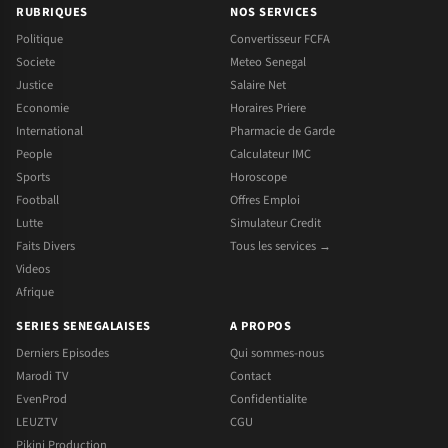
RUBRIQUES
NOS SERVICES
Politique
Convertisseur FCFA
Societe
Meteo Senegal
Justice
Salaire Net
Economie
Horaires Priere
International
Pharmacie de Garde
People
Calculateur IMC
Sports
Horoscope
Football
Offres Emploi
Lutte
Simulateur Credit
Faits Divers
Tous les services →
Videos
Afrique
SERIES SENEGALAISES
A PROPOS
Derniers Episodes
Qui sommes-nous
Marodi TV
Contact
EvenProd
Confidentialite
LEUZTV
CGU
Pikini Production