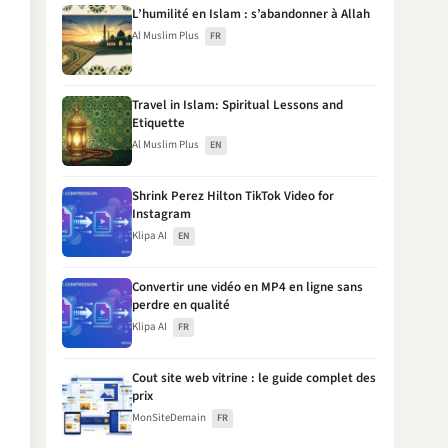
L’humilité en Islam : s’abandonner à Allah
Al Muslim Plus
FR
Travel in Islam: Spiritual Lessons and
Etiquette
Al Muslim Plus
EN
Shrink Perez Hilton TikTok Video for
Instagram
Klipa AI
EN
Convertir une vidéo en MP4 en ligne sans
perdre en qualité
Klipa AI
FR
Cout site web vitrine : le guide complet des
prix
MonSiteDemain
FR