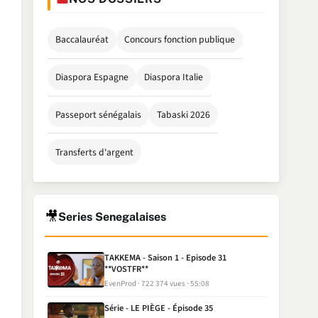
Baccalauréat
Concours fonction publique
Diaspora Espagne
Diaspora Italie
Passeport sénégalais
Tabaski 2026
Transferts d'argent
🎥
Series Senegalaises
TAKKEMA - Saison 1 - Episode 31
**VOSTFR**
EvenProd
722 374 vues
55:08
Série - LE PIÈGE - Épisode 35