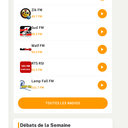
Zik FM
89.7 FM
Sud FM
98.5 FM
Walf FM
99.0 FM
RTS RSI
92.5 FM
Lamp Fall FM
101.7 FM
TOUTES LES RADIOS
Débats de la Semaine