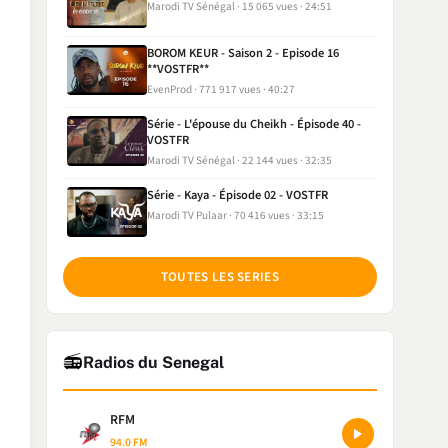
Marodi TV Sénégal
15 065 vues
24:51
BOROM KEUR - Saison 2 - Episode 16
**VOSTFR**
EvenProd
771 917 vues
40:27
Série - L'épouse du Cheikh - Épisode 40 -
VOSTFR
Marodi TV Sénégal
22 144 vues
32:35
Série - Kaya - Épisode 02 - VOSTFR
Marodi TV Pulaar
70 416 vues
33:15
TOUTES LES SERIES
📻
Radios du Senegal
RFM
94.0 FM