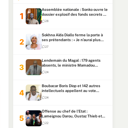
Assemblée nationale : Sonko ouvre le
dossier explosif des fonds secrets et
du patrimoine présidentiel
28
Sokhna Aïda Diallo ferme la porte à
ses prétendants : « Je n’aurai plus
jamais un autre mari »
27
Lendemain du Magal : 179 agents
absents, le ministre Mamadou
Lamine Dianté exige des explications
24
Boubacar Boris Diop et 142 autres
intellectuels appellent au vote
urgent de la révision
24
constitutionnelle
Offense au chef de l’Etat :
Lameignou Darou, Oustaz Thieb et
Ndiaye Touba lourdement
22
condamnés