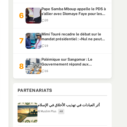
Pape Samba Mboup appelle le PDS à
s’allier avec Diomaye Faye pour les
locales et tacle Sonko
20
Mimi Touré recadre le débat sur le
mandat présidentiel : «Nul ne peut
faire plus de deux mandats
19
consécutifs de 5 ans»
Polémique sur Sangomar : Le
Gouvernement répond aux
accusations et clarifie le partage des
16
milliards
PARTENARIATS
أثر العبادات في تهذيب الأخلاق في الإسلام
Al Muslim Plus
AR