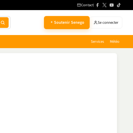
Contact
Soutenir Senego
Se connecter
Services
Météo