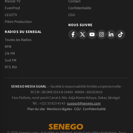
Marodi TV
Contact
EvenProd
Confidentialite
LEUZTV
CGU
Pikini Production
NOUS SUIVRE
RADIOS DU SENEGAL
Toutes les Radios
RFM
Zik FM
Sud FM
RTS RSI
SENEGO MEDIA SUARL
— Société à responsabilité limitée unipersonnelle ·
RCCM : SN DKR 2014.B 19404 · NINEA : 005263819
Fass Paillote, rond-point Canal 4, Rés. Adja Mame Ndiaye, Dakar, Sénégal ·
Tél. : +221 33 823 43 43 ·
support@senego.com
Plan du site
·
Mentions légales
·
CGU
·
Confidentialité
© 2026 Senego.com : Actualité au Sénégal, toute l'actualité sénégalaise. Tous