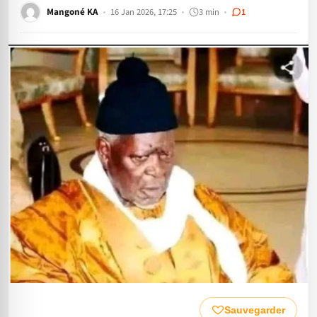
Mangoné KA
16 Jan 2026, 17:25
3 min
1
Sauvegarder