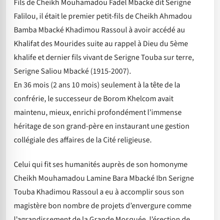
Fils de Cheikh Mouhamadou Fadel Mbacké dit Serigne
Falilou, il était le premier petit-fils de Cheikh Ahmadou
Bamba Mbacké Khadimou Rassoul à avoir accédé au
Khalifat des Mourides suite au rappel à Dieu du 5ème
khalife et dernier fils vivant de Serigne Touba sur terre,
Serigne Saliou Mbacké (1915-2007).
En 36 mois (2 ans 10 mois) seulement à la tête de la
confrérie, le successeur de Borom Khelcom avait
maintenu, mieux, enrichi profondément l’immense
héritage de son grand-père en instaurant une gestion
collégiale des affaires de la Cité religieuse.
Celui qui fit ses humanités auprès de son homonyme
Cheikh Mouhamadou Lamine Bara Mbacké Ibn Serigne
Touba Khadimou Rassoul a eu à accomplir sous son
magistère bon nombre de projets d’envergure comme
l’agrandissement de la Grande Mosquée, l’érection de