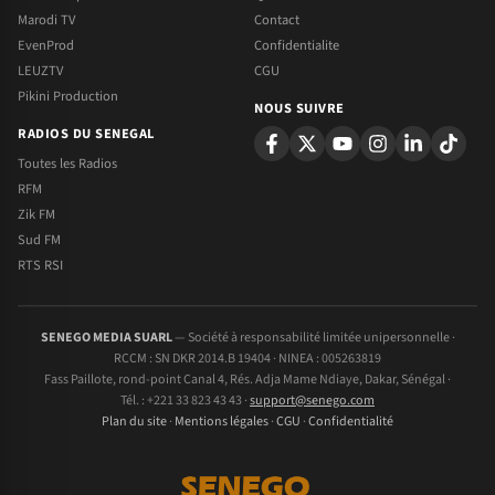
Marodi TV
Contact
EvenProd
Confidentialite
LEUZTV
CGU
Pikini Production
NOUS SUIVRE
RADIOS DU SENEGAL
Toutes les Radios
RFM
Zik FM
Sud FM
RTS RSI
SENEGO MEDIA SUARL
— Société à responsabilité limitée unipersonnelle ·
RCCM : SN DKR 2014.B 19404 · NINEA : 005263819
Fass Paillote, rond-point Canal 4, Rés. Adja Mame Ndiaye, Dakar, Sénégal ·
Tél. : +221 33 823 43 43 ·
support@senego.com
Plan du site
·
Mentions légales
·
CGU
·
Confidentialité