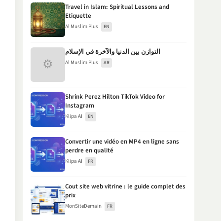
Travel in Islam: Spiritual Lessons and
Etiquette
Al Muslim Plus
EN
التوازن بين الدنيا والآخرة في الإسلام
⚙
Al Muslim Plus
AR
Shrink Perez Hilton TikTok Video for
Instagram
Klipa AI
EN
Convertir une vidéo en MP4 en ligne sans
perdre en qualité
Klipa AI
FR
Cout site web vitrine : le guide complet des
prix
MonSiteDemain
FR