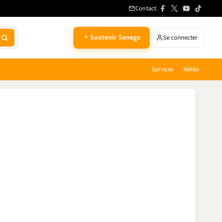
Contact
Soutenir Senego
Se connecter
Services
Météo