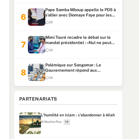
Pape Samba Mboup appelle le PDS à
s’allier avec Diomaye Faye pour les
locales et tacle Sonko
20
Mimi Touré recadre le débat sur le
mandat présidentiel : «Nul ne peut
faire plus de deux mandats
19
consécutifs de 5 ans»
Polémique sur Sangomar : Le
Gouvernement répond aux
accusations et clarifie le partage des
16
milliards
PARTENARIATS
L’humilité en Islam : s’abandonner à Allah
Al Muslim Plus
FR