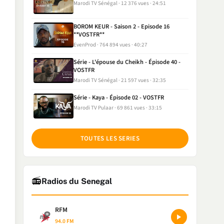
Marodi TV Sénégal
12 376 vues
24:51
BOROM KEUR - Saison 2 - Episode 16
**VOSTFR**
EvenProd
764 894 vues
40:27
Série - L'épouse du Cheikh - Épisode 40 -
VOSTFR
Marodi TV Sénégal
21 597 vues
32:35
Série - Kaya - Épisode 02 - VOSTFR
Marodi TV Pulaar
69 861 vues
33:15
TOUTES LES SERIES
📻
Radios du Senegal
RFM
94.0 FM