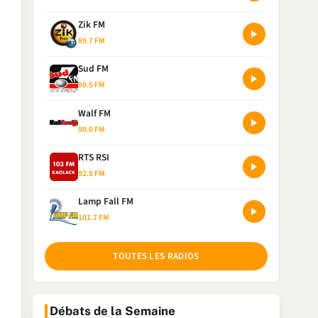
Zik FM
89.7 FM
Sud FM
98.5 FM
Walf FM
99.0 FM
RTS RSI
92.5 FM
Lamp Fall FM
101.7 FM
TOUTES LES RADIOS
Débats de la Semaine