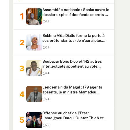
Assemblée nationale : Sonko ouvre le
dossier explosif des fonds secrets et
du patrimoine présidentiel
28
Sokhna Aïda Diallo ferme la porte à
ses prétendants : « Je n’aurai plus
jamais un autre mari »
27
Boubacar Boris Diop et 142 autres
intellectuels appellent au vote
urgent de la révision
24
constitutionnelle
Lendemain du Magal : 179 agents
absents, le ministre Mamadou
Lamine Dianté exige des explications
24
Offense au chef de l’Etat :
Lameignou Darou, Oustaz Thieb et
Ndiaye Touba lourdement
22
condamnés