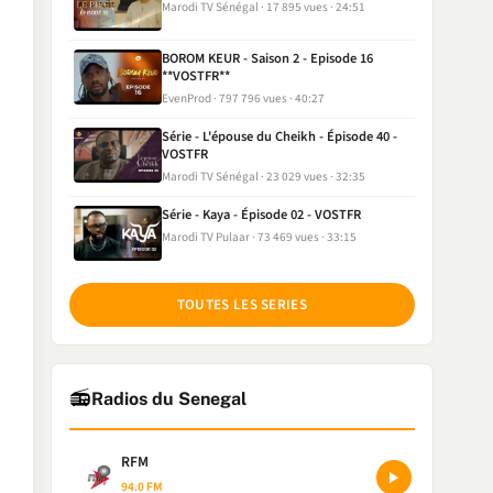
Marodi TV Sénégal
17 895 vues
24:51
BOROM KEUR - Saison 2 - Episode 16
**VOSTFR**
EvenProd
797 796 vues
40:27
Série - L'épouse du Cheikh - Épisode 40 -
VOSTFR
Marodi TV Sénégal
23 029 vues
32:35
Série - Kaya - Épisode 02 - VOSTFR
Marodi TV Pulaar
73 469 vues
33:15
TOUTES LES SERIES
📻
Radios du Senegal
RFM
94.0 FM