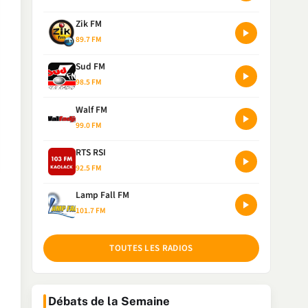
Zik FM
89.7 FM
Sud FM
98.5 FM
Walf FM
99.0 FM
RTS RSI
92.5 FM
Lamp Fall FM
101.7 FM
TOUTES LES RADIOS
Débats de la Semaine