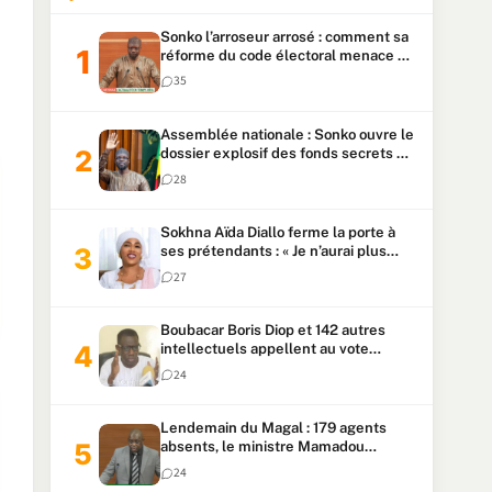
Sonko l’arroseur arrosé : comment sa
réforme du code électoral menace sa
candidature
35
Assemblée nationale : Sonko ouvre le
dossier explosif des fonds secrets et
du patrimoine présidentiel
28
Sokhna Aïda Diallo ferme la porte à
ses prétendants : « Je n’aurai plus
jamais un autre mari »
27
Boubacar Boris Diop et 142 autres
intellectuels appellent au vote
urgent de la révision
24
constitutionnelle
Lendemain du Magal : 179 agents
absents, le ministre Mamadou
Lamine Dianté exige des explications
24