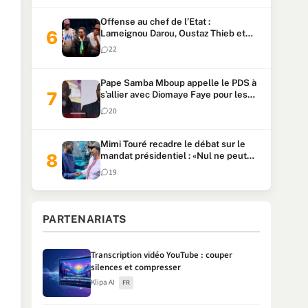
Offense au chef de l’Etat :
Lameignou Darou, Oustaz Thieb et
Ndiaye Touba lourdement
22
condamnés
Pape Samba Mboup appelle le PDS à
s’allier avec Diomaye Faye pour les
locales et tacle Sonko
20
Mimi Touré recadre le débat sur le
mandat présidentiel : «Nul ne peut
faire plus de deux mandats
19
consécutifs de 5 ans»
PARTENARIATS
Transcription vidéo YouTube : couper
silences et compresser
Klipa AI
FR