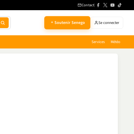
Contact
Soutenir Senego
Se connecter
Services
Météo