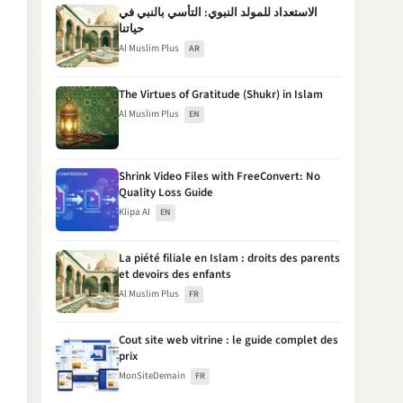
الاستعداد للمولد النبوي: التأسي بالنبي في
حياتنا
Al Muslim Plus
AR
The Virtues of Gratitude (Shukr) in Islam
Al Muslim Plus
EN
Shrink Video Files with FreeConvert: No
Quality Loss Guide
Klipa AI
EN
La piété filiale en Islam : droits des parents
et devoirs des enfants
Al Muslim Plus
FR
Cout site web vitrine : le guide complet des
prix
MonSiteDemain
FR