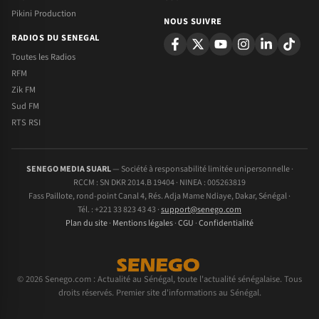
Pikini Production
NOUS SUIVRE
RADIOS DU SENEGAL
Toutes les Radios
RFM
Zik FM
Sud FM
RTS RSI
SENEGO MEDIA SUARL
— Société à responsabilité limitée unipersonnelle ·
RCCM : SN DKR 2014.B 19404 · NINEA : 005263819
Fass Paillote, rond-point Canal 4, Rés. Adja Mame Ndiaye, Dakar, Sénégal ·
Tél. : +221 33 823 43 43 ·
support@senego.com
Plan du site
·
Mentions légales
·
CGU
·
Confidentialité
© 2026 Senego.com : Actualité au Sénégal, toute l'actualité sénégalaise. Tous
droits réservés. Premier site d'informations au Sénégal.