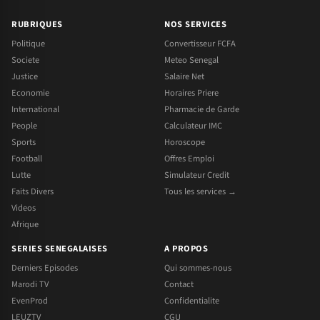
RUBRIQUES
NOS SERVICES
Politique
Convertisseur FCFA
Societe
Meteo Senegal
Justice
Salaire Net
Economie
Horaires Priere
International
Pharmacie de Garde
People
Calculateur IMC
Sports
Horoscope
Football
Offres Emploi
Lutte
Simulateur Credit
Faits Divers
Tous les services →
Videos
Afrique
SERIES SENEGALAISES
A PROPOS
Derniers Episodes
Qui sommes-nous
Marodi TV
Contact
EvenProd
Confidentialite
LEUZTV
CGU