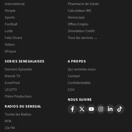
International
Pharmacie de Garde
People
Calculateur IMC
Sports
Horoscope
Football
Offres Emploi
Lutte
Simulateur Credit
Faits Divers
Tous les services →
Videos
Afrique
SERIES SENEGALAISES
A PROPOS
Derniers Episodes
Qui sommes-nous
Marodi TV
Contact
EvenProd
Confidentialite
LEUZTV
CGU
Pikini Production
NOUS SUIVRE
RADIOS DU SENEGAL
Toutes les Radios
RFM
Zik FM