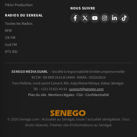
Pikini Production
NOUS SUIVRE
RADIOS DU SENEGAL
Toutes les Radios
RFM
Zik FM
Sud FM
RTS RSI
SENEGO MEDIA SUARL
— Société à responsabilité limitée unipersonnelle ·
RCCM : SN DKR 2014.B 19404 · NINEA : 005263819
Fass Paillote, rond-point Canal 4, Rés. Adja Mame Ndiaye, Dakar, Sénégal ·
Tél. : +221 33 823 43 43 ·
support@senego.com
Plan du site
·
Mentions légales
·
CGU
·
Confidentialité
© 2026 Senego.com : Actualité au Sénégal, toute l'actualité sénégalaise. Tous
droits réservés. Premier site d'informations au Sénégal.