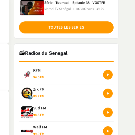
Série - Tuumaal - Episode 38 - VOSTFR
Marodi TV Sénégal
1 107 807 vues
39:29
TOUTES LES SERIES
📻
Radios du Senegal
RFM
94.0 FM
Zik FM
89.7 FM
Sud FM
98.5 FM
Walf FM
99.0 FM