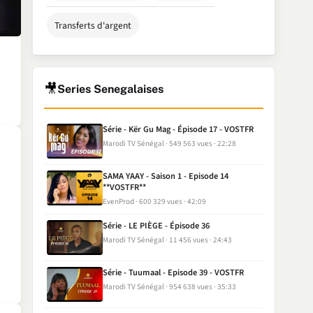
Transferts d'argent
🎥
Series Senegalaises
Série - Kër Gu Mag - Épisode 17 - VOSTFR
Marodi TV Sénégal
549 563 vues
22:28
SAMA YAAY - Saison 1 - Episode 14
**VOSTFR**
EvenProd
600 329 vues
42:09
Série - LE PIÈGE - Épisode 36
Marodi TV Sénégal
11 456 vues
24:43
Série - Tuumaal - Episode 39 - VOSTFR
Marodi TV Sénégal
954 638 vues
35:33