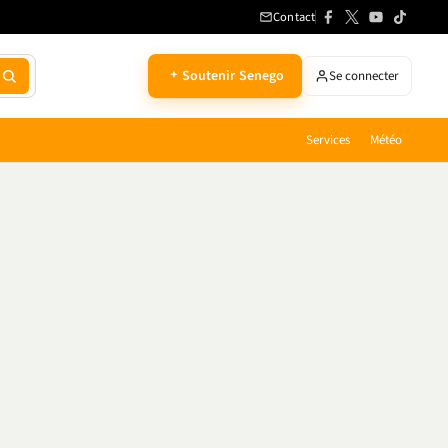
Contact
Soutenir Senego
Se connecter
Services
Météo