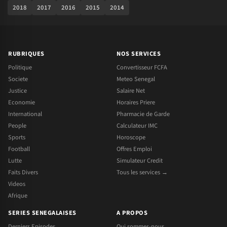
2018
2017
2016
2015
2014
RUBRIQUES
NOS SERVICES
Politique
Convertisseur FCFA
Societe
Meteo Senegal
Justice
Salaire Net
Economie
Horaires Priere
International
Pharmacie de Garde
People
Calculateur IMC
Sports
Horoscope
Football
Offres Emploi
Lutte
Simulateur Credit
Faits Divers
Tous les services →
Videos
Afrique
SERIES SENEGALAISES
A PROPOS
Derniers Episodes
Qui sommes-nous