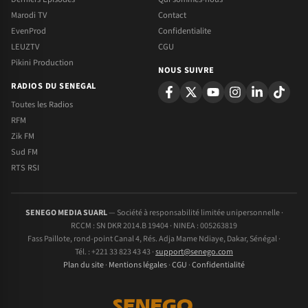
Marodi TV
Contact
EvenProd
Confidentialite
LEUZTV
CGU
Pikini Production
NOUS SUIVRE
RADIOS DU SENEGAL
Toutes les Radios
RFM
Zik FM
Sud FM
RTS RSI
SENEGO MEDIA SUARL
— Société à responsabilité limitée unipersonnelle ·
RCCM : SN DKR 2014.B 19404 · NINEA : 005263819
Fass Paillote, rond-point Canal 4, Rés. Adja Mame Ndiaye, Dakar, Sénégal ·
Tél. : +221 33 823 43 43 ·
support@senego.com
Plan du site
·
Mentions légales
·
CGU
·
Confidentialité