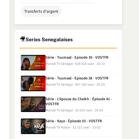
Transferts d'argent
🎥
Series Senegalaises
Série - Tuumaal - Episode 39 - VOSTFR
Marodi TV Sénégal
638 826 vues
35:33
Série - Tuumaal - Episode 38 - VOSTFR
Marodi TV Sénégal
807 185 vues
39:29
Série - L'épouse du Cheikh - Épisode 41 -
VOSTFR
Marodi TV Sénégal
16 925 vues
30:50
Série - Kaya - Épisode 03 - VOSTFR
Marodi TV Pulaar
52 321 vues
33:02