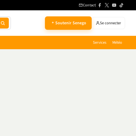
Contact
Soutenir Senego
Se connecter
Services
Météo