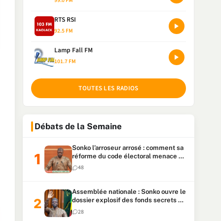
99.0 FM
RTS RSI
92.5 FM
Lamp Fall FM
101.7 FM
TOUTES LES RADIOS
Débats de la Semaine
Sonko l’arroseur arrosé : comment sa
réforme du code électoral menace sa
candidature
48
Assemblée nationale : Sonko ouvre le
dossier explosif des fonds secrets et
du patrimoine présidentiel
28