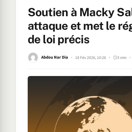
Soutien à Macky Sall
attaque et met le ré
de loi précis
Abdou Nar Dia
18 Fév 2026, 10:26
3 min