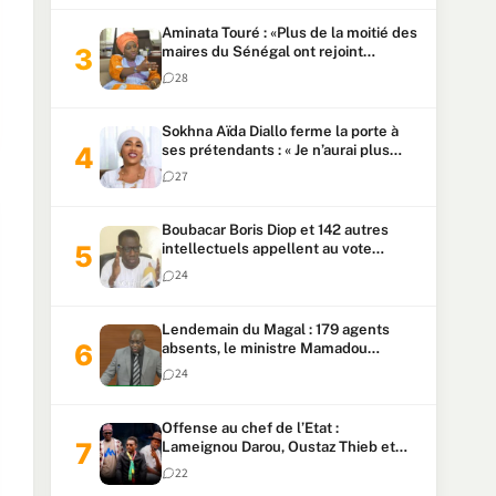
Aminata Touré : «Plus de la moitié des
maires du Sénégal ont rejoint
Kiiraay»
28
Sokhna Aïda Diallo ferme la porte à
ses prétendants : « Je n’aurai plus
jamais un autre mari »
27
Boubacar Boris Diop et 142 autres
intellectuels appellent au vote
urgent de la révision
24
constitutionnelle
Lendemain du Magal : 179 agents
absents, le ministre Mamadou
Lamine Dianté exige des explications
24
Offense au chef de l’Etat :
Lameignou Darou, Oustaz Thieb et
Ndiaye Touba lourdement
22
condamnés