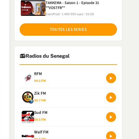
TAKKEMA - Saison 1 - Episode 31
**VOSTFR**
EvenProd
1 460 990 vues
55:08
TOUTES LES SERIES
📻
Radios du Senegal
RFM
94.0 FM
Zik FM
89.7 FM
Sud FM
98.5 FM
Walf FM