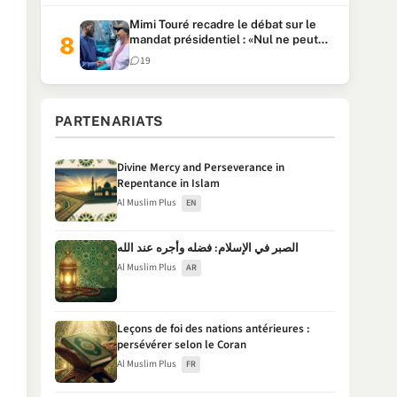
Mimi Touré recadre le débat sur le
mandat présidentiel : «Nul ne peut
faire plus de deux mandats
19
consécutifs de 5 ans»
PARTENARIATS
Divine Mercy and Perseverance in
Repentance in Islam
Al Muslim Plus
EN
الصبر في الإسلام: فضله وأجره عند الله
Al Muslim Plus
AR
Leçons de foi des nations antérieures :
persévérer selon le Coran
Al Muslim Plus
FR