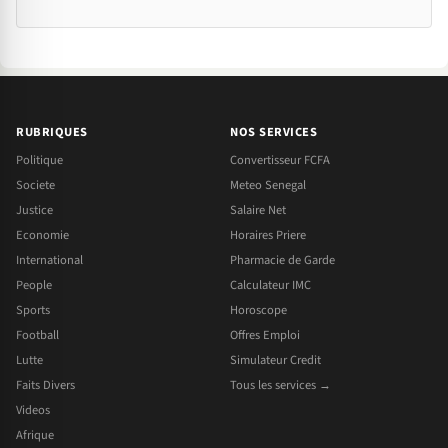
RUBRIQUES
NOS SERVICES
Politique
Convertisseur FCFA
Societe
Meteo Senegal
Justice
Salaire Net
Economie
Horaires Priere
International
Pharmacie de Garde
People
Calculateur IMC
Sports
Horoscope
Football
Offres Emploi
Lutte
Simulateur Credit
Faits Divers
Tous les services →
Videos
Afrique