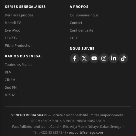
SERIES SENEGALAISES
A PROPOS
Derniers Episodes
Qui sommes-nous
Marodi TV
Contact
EvenProd
Confidentialite
LEUZTV
CGU
Pikini Production
NOUS SUIVRE
RADIOS DU SENEGAL
Toutes les Radios
RFM
Zik FM
Sud FM
RTS RSI
SENEGO MEDIA SUARL
— Société à responsabilité limitée unipersonnelle ·
RCCM : SN DKR 2014.B 19404 · NINEA : 005263819
Fass Paillote, rond-point Canal 4, Rés. Adja Mame Ndiaye, Dakar, Sénégal ·
Tél. : +221 33 823 43 43 ·
support@senego.com