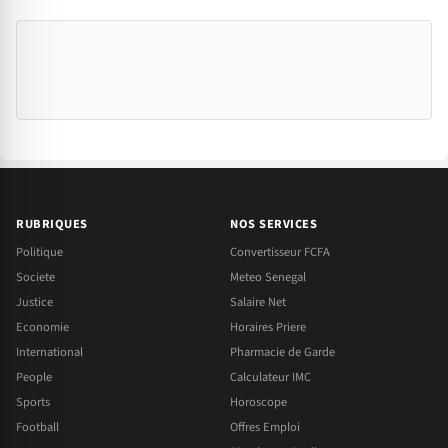
RUBRIQUES
NOS SERVICES
Politique
Convertisseur FCFA
Societe
Meteo Senegal
Justice
Salaire Net
Economie
Horaires Priere
International
Pharmacie de Garde
People
Calculateur IMC
Sports
Horoscope
Football
Offres Emploi