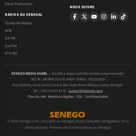
Pikini Production
NOUS SUIVRE
RADIOS DU SENEGAL
Toutes les Radios
RFM
Zik FM
Sud FM
RTS RSI
SENEGO MEDIA SUARL
— Société à responsabilité limitée unipersonnelle ·
RCCM : SN DKR 2014.B 19404 · NINEA : 005263819
Fass Paillote, rond-point Canal 4, Rés. Adja Mame Ndiaye, Dakar, Sénégal ·
Tél. : +221 33 823 43 43 ·
support@senego.com
Plan du site
·
Mentions légales
·
CGU
·
Confidentialité
© 2026 Senego.com : Actualité au Sénégal, toute l'actualité sénégalaise. Tous
droits réservés. Premier site d'informations au Sénégal.