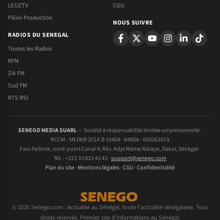
LEUZTV
CGU
Pikini Production
NOUS SUIVRE
RADIOS DU SENEGAL
Toutes les Radios
RFM
Zik FM
Sud FM
RTS RSI
SENEGO MEDIA SUARL
— Société à responsabilité limitée unipersonnelle ·
RCCM : SN DKR 2014.B 19404 · NINEA : 005263819
Fass Paillote, rond-point Canal 4, Rés. Adja Mame Ndiaye, Dakar, Sénégal ·
Tél. : +221 33 823 43 43 ·
support@senego.com
Plan du site
·
Mentions légales
·
CGU
·
Confidentialité
© 2026 Senego.com : Actualité au Sénégal, toute l'actualité sénégalaise. Tous
droits réservés. Premier site d'informations au Sénégal.