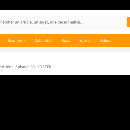
Économie
Célébrités
Buzz
Sports
Vidéos
héritière - Épisode 35 - VOSTFR