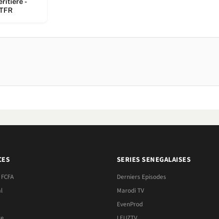
éritière -
STFR
CES
SERIES SENEGALAISES
 FCFA
Derniers Episodes
l
Marodi TV
EvenProd
re
LEUZTV