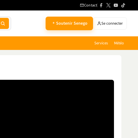
Contact
Soutenir Senego
Se connecter
Services
Météo