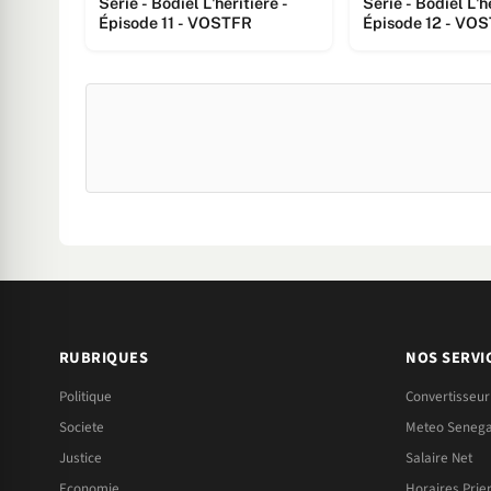
Série - Bodiel L'héritière -
Série - Bodiel L'h
Épisode 11 - VOSTFR
Épisode 12 - VO
RUBRIQUES
NOS SERVI
Politique
Convertisseur
Societe
Meteo Senega
Justice
Salaire Net
Economie
Horaires Prie