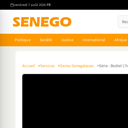
vendredi 7 août 2026
·
FR
Politique
Société
Justice
International
Afrique
Accueil
Services
Series Senegalaises
Série - Bodiel L'