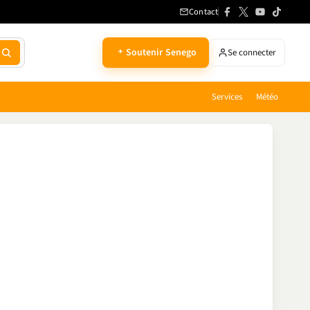
Contact
Soutenir Senego
Se connecter
Services
Météo