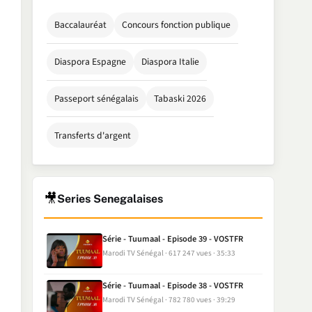
Baccalauréat
Concours fonction publique
Diaspora Espagne
Diaspora Italie
Passeport sénégalais
Tabaski 2026
Transferts d'argent
🎥
Series Senegalaises
Série - Tuumaal - Episode 39 - VOSTFR
Marodi TV Sénégal
617 247 vues
35:33
Série - Tuumaal - Episode 38 - VOSTFR
Marodi TV Sénégal
782 780 vues
39:29