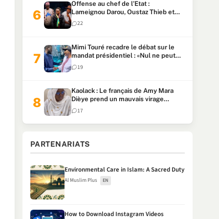
Offense au chef de l’Etat :
Lameignou Darou, Oustaz Thieb et
Ndiaye Touba lourdement
22
condamnés
Mimi Touré recadre le débat sur le
mandat présidentiel : «Nul ne peut
faire plus de deux mandats
19
consécutifs de 5 ans»
Kaolack : Le français de Amy Mara
Dièye prend un mauvais virage
(Vidéo)
17
PARTENARIATS
Environmental Care in Islam: A Sacred Duty
Al Muslim Plus
EN
How to Download Instagram Videos