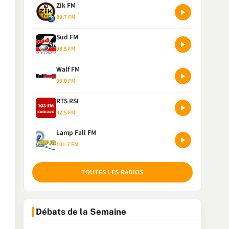
Zik FM
89.7 FM
Sud FM
98.5 FM
Walf FM
99.0 FM
RTS RSI
92.5 FM
Lamp Fall FM
101.7 FM
TOUTES LES RADIOS
Débats de la Semaine