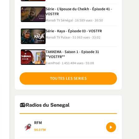
Série - L'épouse du Cheikh - Épisode 41 -
VOSTFR
Marodi TV Sénégal
16 589 vues
30:50
Série - Kaya - Épisode 03 - VOSTFR
Marodi TV Pulaar
51 063 vues
33:02
TAKKEMA - Saison 1 - Episode 31
**VOSTFR**
EvenProd
1 451 484 vues
55:08
TOUTES LES SERIES
📻
Radios du Senegal
RFM
94.0 FM