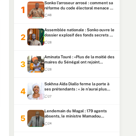
Sonko l’arroseur arrosé : comment sa
réforme du code électoral menace sa
candidature
48
Assemblée nationale : Sonko ouvre le
dossier explosif des fonds secrets et
du patrimoine présidentiel
28
Aminata Touré : «Plus de la moitié des
maires du Sénégal ont rejoint
Kiiraay»
28
Sokhna Aïda Diallo ferme la porte à
ses prétendants : « Je n’aurai plus
jamais un autre mari »
27
Lendemain du Magal : 179 agents
absents, le ministre Mamadou
Lamine Dianté exige des explications
24