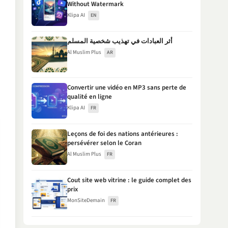
Without Watermark
Klipa AI
EN
أثر العبادات في تهذيب شخصية المسلم
Al Muslim Plus
AR
Convertir une vidéo en MP3 sans perte de
qualité en ligne
Klipa AI
FR
Leçons de foi des nations antérieures :
persévérer selon le Coran
Al Muslim Plus
FR
Cout site web vitrine : le guide complet des
prix
MonSiteDemain
FR