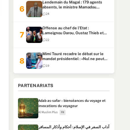
Lendemain du Magal : 179 agents
absents, le ministre Mamadou
Lamine Dianté exige des explications
24
Offense au chef de l’Etat :
Lameignou Darou, Oustaz Thieb et
Ndiaye Touba lourdement
22
condamnés
Mimi Touré recadre le débat sur le
mandat présidentiel : «Nul ne peut
faire plus de deux mandats
19
consécutifs de 5 ans»
PARTENARIATS
Adab as-safar : bienséances du voyage et
invocations du voyageur
Al Muslim Plus
FR
آداب السفر في الإسلام: أحكام وأذكار المسافر