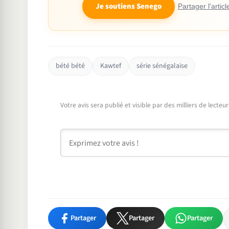
Je soutiens Senego
Partager l'articl
bété bété
Kawtef
série sénégalaise
Votre avis sera publié et visible par des milliers de lecte
Commentaire
Partager
Partager
Partager