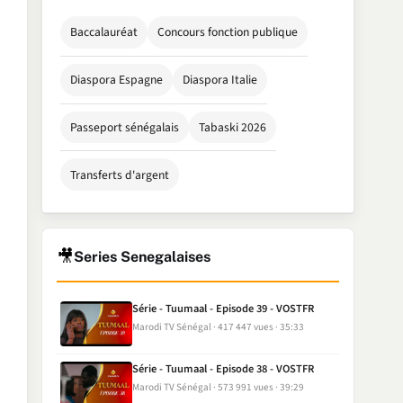
Baccalauréat
Concours fonction publique
Diaspora Espagne
Diaspora Italie
Passeport sénégalais
Tabaski 2026
Transferts d'argent
🎥
Series Senegalaises
Série - Tuumaal - Episode 39 - VOSTFR
Marodi TV Sénégal
417 447 vues
35:33
Série - Tuumaal - Episode 38 - VOSTFR
Marodi TV Sénégal
573 991 vues
39:29