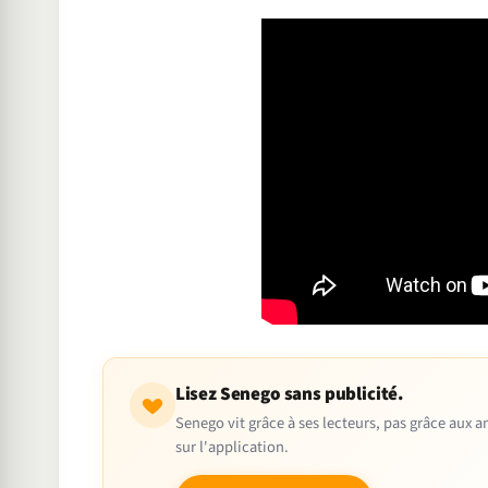
Lisez Senego sans publicité.
Senego vit grâce à ses lecteurs, pas grâce aux
sur l'application.