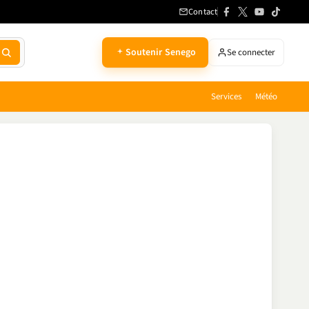
Contact
Soutenir Senego
Se connecter
Services
Météo