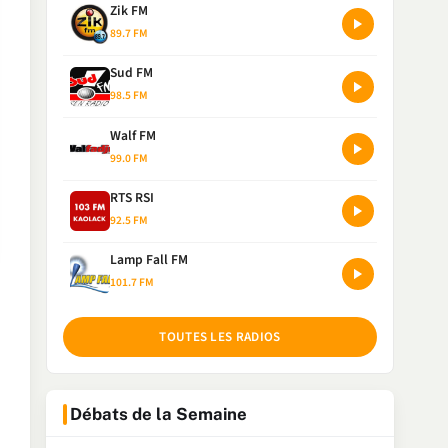
Zik FM
89.7 FM
Sud FM
98.5 FM
Walf FM
99.0 FM
RTS RSI
92.5 FM
Lamp Fall FM
101.7 FM
TOUTES LES RADIOS
Débats de la Semaine