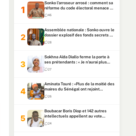
Sonko l’arroseur arrosé : comment sa
réforme du code électoral menace sa
candidature
46
Assemblée nationale : Sonko ouvre le
dossier explosif des fonds secrets et
du patrimoine présidentiel
28
Sokhna Aïda Diallo ferme la porte à
ses prétendants : « Je n’aurai plus
jamais un autre mari »
27
Aminata Touré : «Plus de la moitié des
maires du Sénégal ont rejoint
Kiiraay»
26
Boubacar Boris Diop et 142 autres
intellectuels appellent au vote
urgent de la révision
24
constitutionnelle