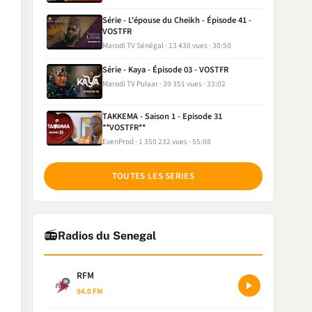
Série - L'épouse du Cheikh - Épisode 41 -
VOSTFR
Marodi TV Sénégal
13 430 vues
30:50
Série - Kaya - Épisode 03 - VOSTFR
Marodi TV Pulaar
39 351 vues
33:02
TAKKEMA - Saison 1 - Episode 31
**VOSTFR**
EvenProd
1 350 232 vues
55:08
TOUTES LES SERIES
📻
Radios du Senegal
RFM
94.0 FM