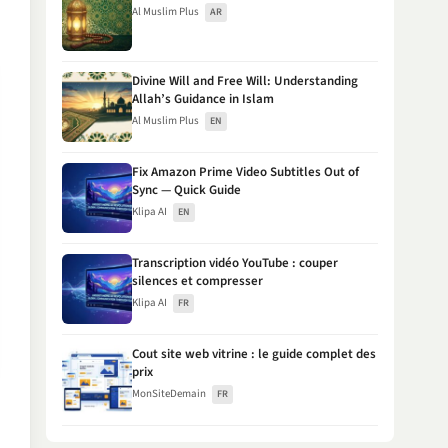
Al Muslim Plus
AR
Divine Will and Free Will: Understanding
Allah’s Guidance in Islam
Al Muslim Plus
EN
Fix Amazon Prime Video Subtitles Out of
Sync — Quick Guide
Klipa AI
EN
Transcription vidéo YouTube : couper
silences et compresser
Klipa AI
FR
Cout site web vitrine : le guide complet des
prix
MonSiteDemain
FR