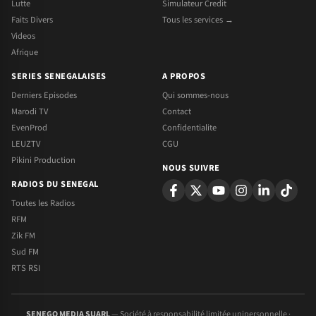
Lutte
Simulateur Credit
Faits Divers
Tous les services →
Videos
Afrique
SERIES SENEGALAISES
A PROPOS
Derniers Episodes
Qui sommes-nous
Marodi TV
Contact
EvenProd
Confidentialite
LEUZTV
CGU
Pikini Production
NOUS SUIVRE
RADIOS DU SENEGAL
Toutes les Radios
RFM
Zik FM
Sud FM
RTS RSI
SENEGO MEDIA SUARL
— Société à responsabilité limitée unipersonnelle ·