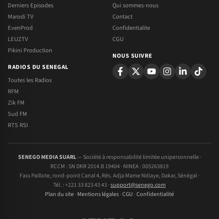
Derniers Episodes
Qui sommes-nous
Marodi TV
Contact
EvenProd
Confidentialite
LEUZTV
CGU
Pikini Production
NOUS SUIVRE
RADIOS DU SENEGAL
Toutes les Radios
RFM
Zik FM
Sud FM
RTS RSI
SENEGO MEDIA SUARL
— Société à responsabilité limitée unipersonnelle ·
RCCM : SN DKR 2014.B 19404 · NINEA : 005263819
Fass Paillote, rond-point Canal 4, Rés. Adja Mame Ndiaye, Dakar, Sénégal ·
Tél. : +221 33 823 43 43 ·
support@senego.com
Plan du site
·
Mentions légales
·
CGU
·
Confidentialité