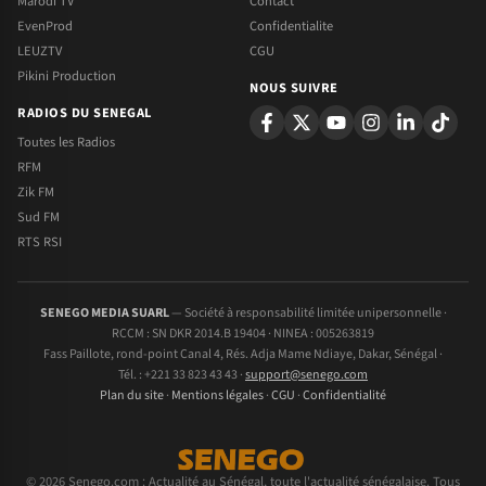
Marodi TV
Contact
EvenProd
Confidentialite
LEUZTV
CGU
Pikini Production
NOUS SUIVRE
RADIOS DU SENEGAL
Toutes les Radios
RFM
Zik FM
Sud FM
RTS RSI
SENEGO MEDIA SUARL
— Société à responsabilité limitée unipersonnelle ·
RCCM : SN DKR 2014.B 19404 · NINEA : 005263819
Fass Paillote, rond-point Canal 4, Rés. Adja Mame Ndiaye, Dakar, Sénégal ·
Tél. : +221 33 823 43 43 ·
support@senego.com
Plan du site
·
Mentions légales
·
CGU
·
Confidentialité
© 2026 Senego.com : Actualité au Sénégal, toute l'actualité sénégalaise. Tous