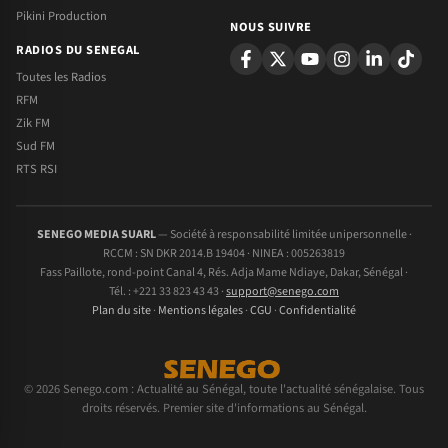
Pikini Production
NOUS SUIVRE
RADIOS DU SENEGAL
Toutes les Radios
RFM
Zik FM
Sud FM
RTS RSI
SENEGO MEDIA SUARL
— Société à responsabilité limitée unipersonnelle ·
RCCM : SN DKR 2014.B 19404 · NINEA : 005263819
Fass Paillote, rond-point Canal 4, Rés. Adja Mame Ndiaye, Dakar, Sénégal ·
Tél. : +221 33 823 43 43 ·
support@senego.com
Plan du site
·
Mentions légales
·
CGU
·
Confidentialité
© 2026 Senego.com : Actualité au Sénégal, toute l'actualité sénégalaise. Tous
droits réservés. Premier site d'informations au Sénégal.