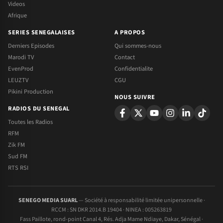
Videos
Afrique
SERIES SENEGALAISES
A PROPOS
Derniers Episodes
Qui sommes-nous
Marodi TV
Contact
EvenProd
Confidentialite
LEUZTV
CGU
Pikini Production
NOUS SUIVRE
RADIOS DU SENEGAL
Toutes les Radios
RFM
Zik FM
Sud FM
RTS RSI
SENEGO MEDIA SUARL
— Société à responsabilité limitée unipersonnelle ·
RCCM : SN DKR 2014.B 19404 · NINEA : 005263819
Fass Paillote, rond-point Canal 4, Rés. Adja Mame Ndiaye, Dakar, Sénégal ·