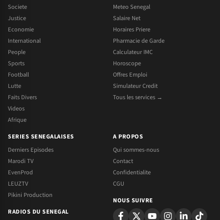
Societe
Meteo Senegal
Justice
Salaire Net
Economie
Horaires Priere
International
Pharmacie de Garde
People
Calculateur IMC
Sports
Horoscope
Football
Offres Emploi
Lutte
Simulateur Credit
Faits Divers
Tous les services →
Videos
Afrique
SERIES SENEGALAISES
A PROPOS
Derniers Episodes
Qui sommes-nous
Marodi TV
Contact
EvenProd
Confidentialite
LEUZTV
CGU
Pikini Production
NOUS SUIVRE
RADIOS DU SENEGAL